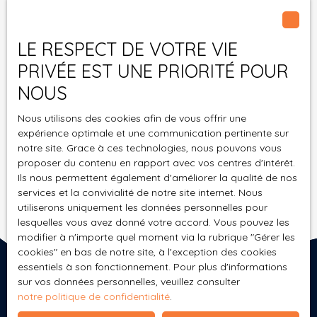
au démarchage téléphonique, prévu par l'article
L223-1 du code de la consommation, sur le site
LE RESPECT DE VOTRE VIE
Internet www.bloctel.gouv.fr ou par courrier
adressé à :
PRIVÉE EST UNE PRIORITÉ POUR
NOUS
Société Worldline, Service Bloctel, CS 61311, 41013
BLOIS CEDEX.
Nous utilisons des cookies afin de vous offrir une
expérience optimale et une communication pertinente sur
Pour en savoir plus sur le traitement de vos
notre site. Grace à ces technologies, nous pouvons vous
données personnelles, veuillez consulter notre
proposer du contenu en rapport avec vos centres d'intérêt.
Ils nous permettent également d'améliorer la qualité de nos
politique de confidentialité
.
services et la convivialité de notre site internet. Nous
utiliserons uniquement les données personnelles pour
lesquelles vous avez donné votre accord. Vous pouvez les
Recevoir des annonces
modifier à n'importe quel moment via la rubrique ″Gérer les
cookies″ en bas de notre site, à l'exception des cookies
essentiels à son fonctionnement. Pour plus d'informations
sur vos données personnelles, veuillez consulter
notre politique de confidentialité
.