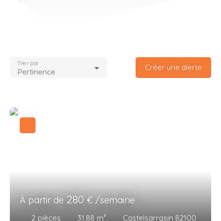
Trier par
Créer une alerte
Pertinence
280
À partir de
€ /semaine
2
pièces
31.88
m²
Castelsarrasin 82100