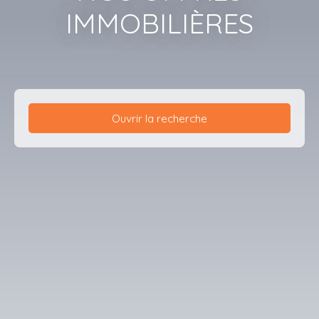
IMMOBILIÈRES
Ouvrir la recherche
Type de bien
Appartement
Localisation
Loyer max (€/s)
Surface min (m²)