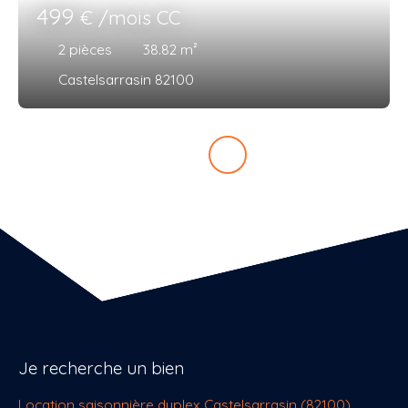
499
€ /mois CC
2
pièces
38.82
m²
Castelsarrasin 82100
Je recherche un bien
Location saisonnière duplex Castelsarrasin (82100)