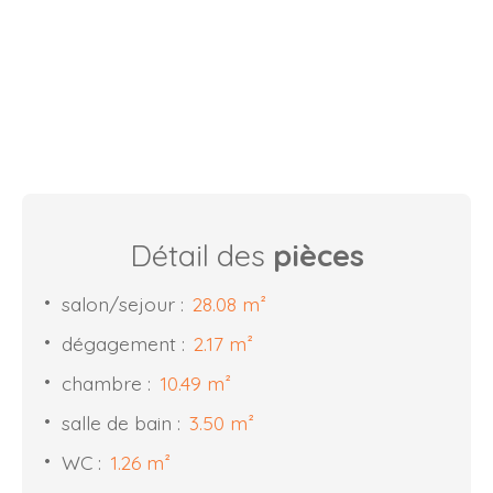
Détail des
pièces
salon/sejour
:
28.08 m²
dégagement
:
2.17 m²
chambre
:
10.49 m²
salle de bain
:
3.50 m²
WC
:
1.26 m²