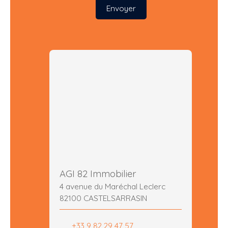
Envoyer
AGI 82 Immobilier
4 avenue du Maréchal Leclerc
82100 CASTELSARRASIN
+33 9 82 29 47 57