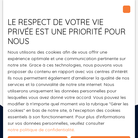
vous inscrire gratuitement sur la liste d'opposition
au démarchage téléphonique, prévu par l'article
L223-1 du code de la consommation, sur le site
LE RESPECT DE VOTRE VIE
Internet www.bloctel.gouv.fr ou par courrier
adressé à :
PRIVÉE EST UNE PRIORITÉ POUR
NOUS
Société Worldline, Service Bloctel, CS 61311, 41013
BLOIS CEDEX.
Nous utilisons des cookies afin de vous offrir une
expérience optimale et une communication pertinente sur
Pour en savoir plus sur le traitement de vos
notre site. Grace à ces technologies, nous pouvons vous
données personnelles, veuillez consulter notre
proposer du contenu en rapport avec vos centres d'intérêt.
Ils nous permettent également d'améliorer la qualité de nos
politique de confidentialité
.
services et la convivialité de notre site internet. Nous
utiliserons uniquement les données personnelles pour
lesquelles vous avez donné votre accord. Vous pouvez les
Recevoir des annonces
modifier à n'importe quel moment via la rubrique ″Gérer les
cookies″ en bas de notre site, à l'exception des cookies
essentiels à son fonctionnement. Pour plus d'informations
sur vos données personnelles, veuillez consulter
notre politique de confidentialité
.