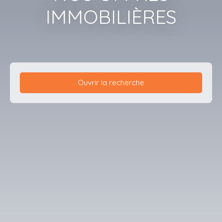
IMMOBILIÈRES
Ouvrir la recherche
Type de bien
Maison
Localisation
Saint-Nicolas-de-la-Grave (82210)
Loyer max (€/mois)
Surface min (m²)